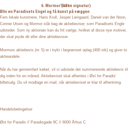
6. Mormor (uden signatur)
500
kr.
Bliv en Paradisets Engel og få kunst på væggen
Fem lokale kunstnere, Hans Krull, Jesper Liengaard, Daniel van der Noon,
Connie Utsen og Mormor står bag de aktiebeviser, som Paradisets Engle
udsteder. Som ny aktionær kan du frit vælge, hvilket af disse nye motiver,
der skal pryde dit eller dine aktiebeviser.
Mormors aktiebevis (nr. 5) er i trykt i begrænset oplag (400 stk) og giver to
aktieandele.
Når du har gennemført købet, vil vi udstede det nummererede aktiebevis til
dig inden for en måned. Aktiebeviset skal afhentes i Øst for Paradis’
billetsalg. Du vil modtage en mail, når aktiebeviset er klar til afhentning.
Handelsbetingelser
Øst for Paradis // Paradisgade 9C // 8000 Århus C